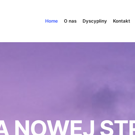
Home
O nas
Dyscypliny
Kontakt
A NOWEJ ST