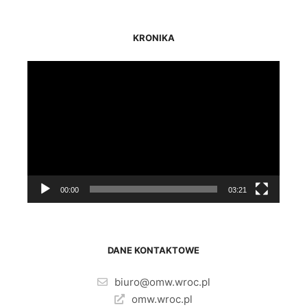
KRONIKA
Odtwarzacz
video
00:00
03:21
DANE KONTAKTOWE
biuro@omw.wroc.pl
omw.wroc.pl