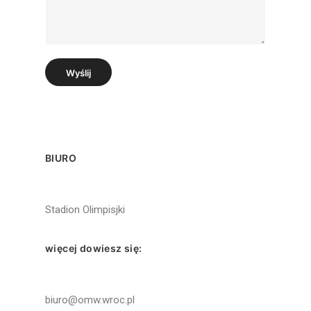
o
k
ś
o
ć
*
Wyślij
BIURO
Stadion Olimpisjki
więcej dowiesz się:
biuro@omw.wroc.pl