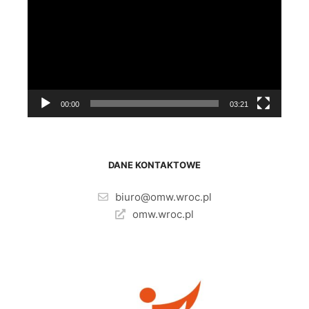
00:00
03:21
DANE KONTAKTOWE
biuro@omw.wroc.pl
omw.wroc.pl