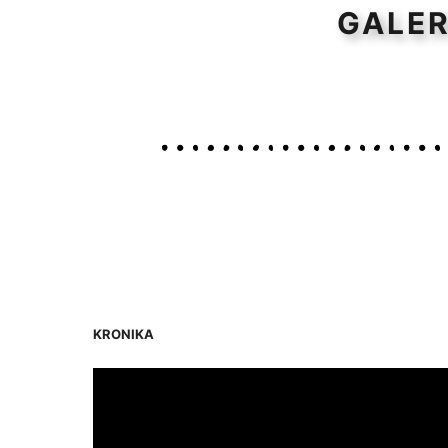
GALER
KRONIKA
Odtwarzacz
video