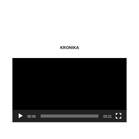
KRONIKA
Odtwarzacz
video
00:00
03:21