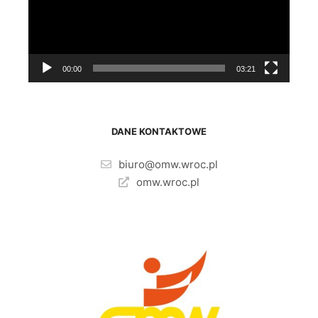
00:00
03:21
DANE KONTAKTOWE
biuro@omw.wroc.pl
omw.wroc.pl