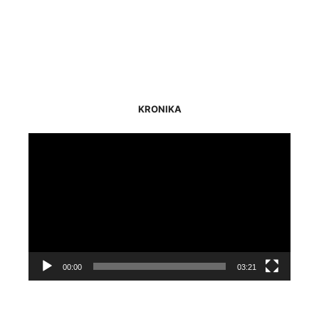
KRONIKA
Odtwarzacz
video
00:00
03:21